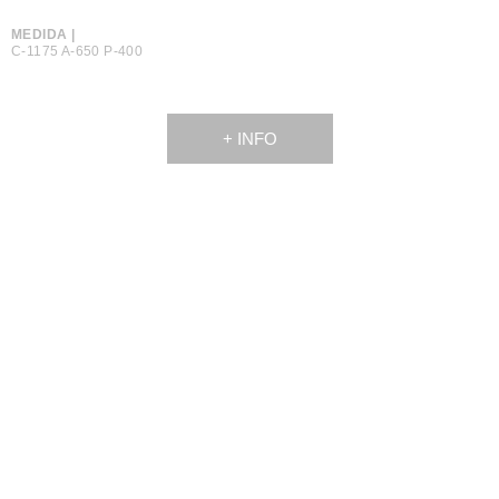
MEDIDA |
C-1175 A-650 P-400
+ INFO
© 2017 Copyright - Criado por
Blink Eye